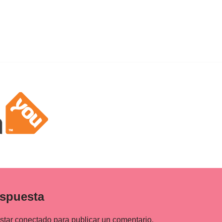
espuesta
estar
conectado
para publicar un comentario.