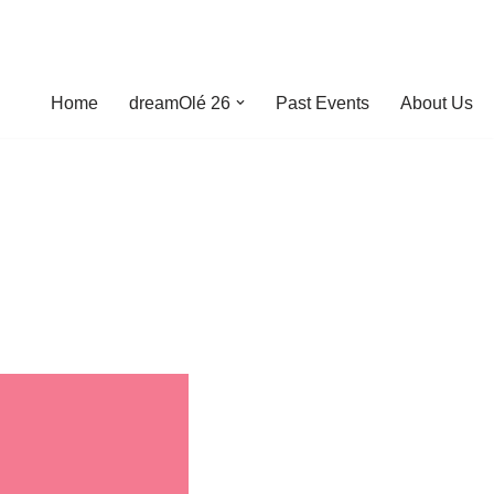
Home
dreamOlé 26
Past Events
About Us