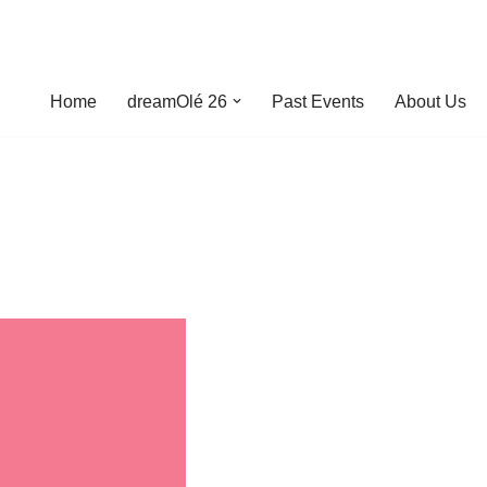
Home
dreamOlé 26
Past Events
About Us